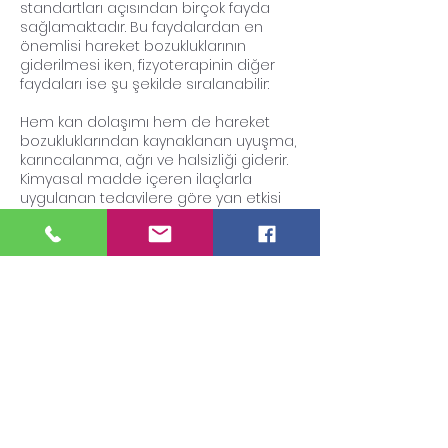
standartları açısından birçok fayda
sağlamaktadır. Bu faydalardan en
önemlisi hareket bozukluklarının
giderilmesi iken, fizyoterapinin diğer
faydaları ise şu şekilde sıralanabilir:
Hem kan dolaşımı hem de hareket
bozukluklarından kaynaklanan uyuşma,
karıncalanma, ağrı ve halsizliği giderir.
Kimyasal madde içeren ilaçlarla
uygulanan tedavilere göre yan etkisi
son derece az ve nadir görülen bir
tedavi yöntemidir.
Vücudu boş yere yoran tıbbi ilaç
tedavilerini ve cerrahi uygulamaları
engeller.
İlaç kullanımının ve ameliyatların tedavi
edemediği durumlarda hastanın
sağlığına kavuşmasına yardımcı
olabilir.
Mevcut hastalıkların kronikleşmesini
engeller.
Hastalıkların ilerlemesini ve hareket
bozukluklarını engeller.