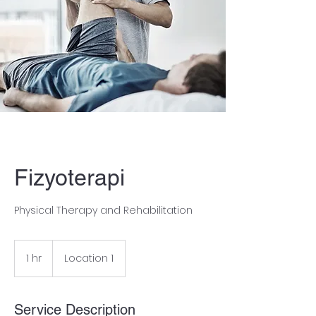
Ağrısız Bir Hayat Mümkün !
Fizyoterapi
Physical Therapy and Rehabilitation
1 hr
1
Location 1
h
Service Description