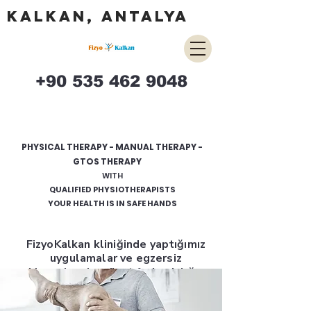
Kalkan, Antalya
+90 535 462 9048
PHYSICAL THERAPY - MANUAL THERAPY -
GTOS THERAPY
WITH
QUALIFIED PHYSIOTHERAPISTS
YOUR HEALTH IS IN SAFE HANDS
FizyoKalkan kliniğinde yaptığımız
uygulamalar ve egzersiz
yaklaşımlarıyla vücut farkındalığınızı
yükseltmeyi , hareket kabiliyetinizi
artırmayı hedefliyoruz.