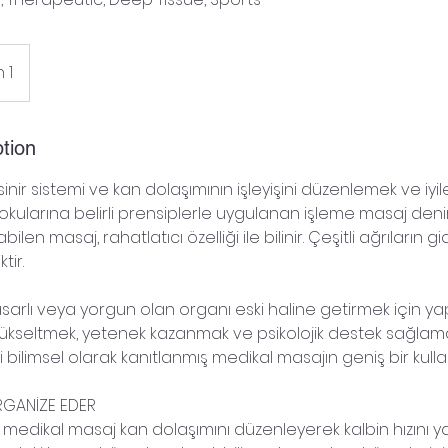
 1
tion
 sinir sistemi ve kan dolaşımının işleyişini düzenlemek ve iyil
kularına belirli prensiplerle uygulanan işleme masaj denir. 
ilen masaj, rahatlatıcı özelliği ile bilinir. Çeşitli ağrıların
tir.
sarlı veya yorgun olan organı eski haline getirmek için yap
yükseltmek, yetenek kazanmak ve psikolojik destek sağlam
ileri bilimsel olarak kanıtlanmış medikal masajın geniş bir kull
RGANİZE EDER
 medikal masaj kan dolaşımını düzenleyerek kalbin hızını yav