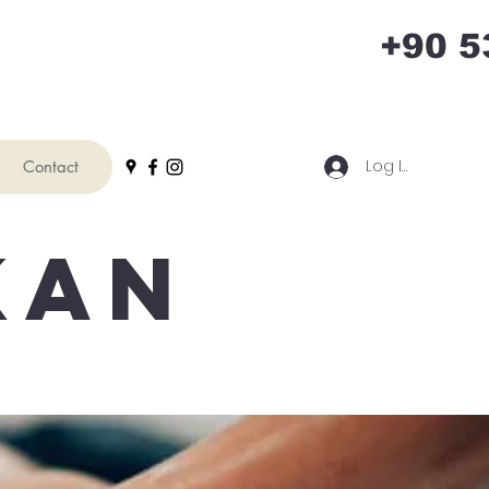
+90 5
Log In
Contact
KAN