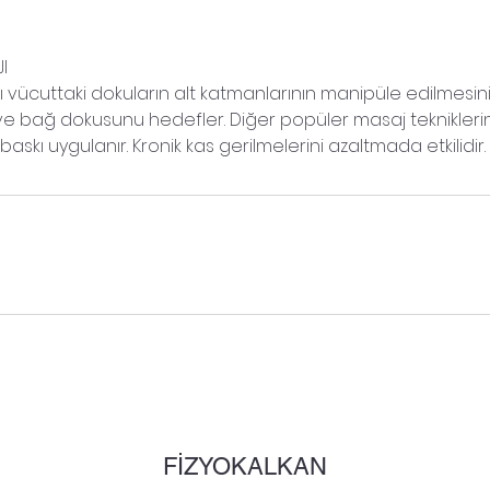
I
 vücuttaki dokuların alt katmanlarının manipüle edilmesin
ı ve bağ dokusunu hedefler. Diğer popüler masaj teknikle
baskı uygulanır. Kronik kas gerilmelerini azaltmada etkilidir.
FİZYOKALKAN