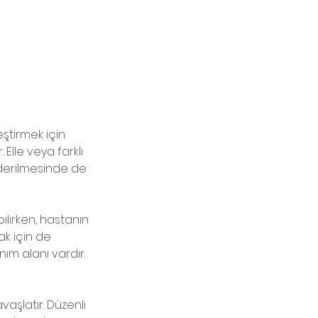
eştirmek için
Elle veya farklı
 giderilmesinde de
ılırken, hastanın
ak için de
anım alanı vardır.
aşlatır. Düzenli