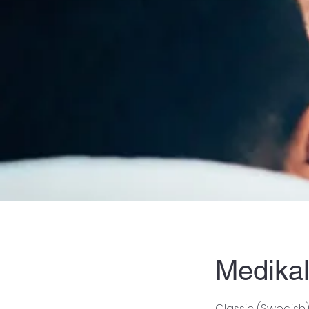
Medika
Classic (Swedish)