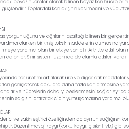
ndaki beyaz hücreler olarak bilinen beyaz kan hücrelerini 
ni güçlendirir. Toplardaki kan akışının kesilmesini ve vücutt
ISI
s yorgunluğunu ve ağrılarını azalttığı bilinen bir gerçektir.
rdımcı olurken birikmiş toksik maddelerin atılmasına yardı
rmeye yardımcı olan bir etkiye sahiptir. Artritte etkili olan
 da önler. Sinir sistemi üzerinde de olumlu etkileri vardır.
MASI
sinde ter üretimi artırılarak üre ve diğer atık maddeler vü
arları genişleterek dokulara daha fazla kan gitmesine yardım
landırır ve hücrelerin daha iyi beslenmesini sağlar. Ayrıca ci
zlerinin salgısını artırarak cildin yumuşamasına yardımcı olu
AĞLAR
iderici ve sakinleştirici özelliğinden dolayı ruh sağlığının 
iptir. Düzenli masaj, kaygı (korku, kaygı, iç sıkıntı vb.) gibi 