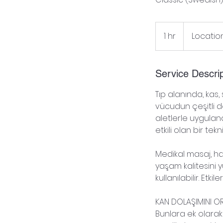
1 hr
1
Location
h
Service Descrip
Tıp alanında, kas,
vücudun çeşitli do
aletlerle uygulanab
etkili olan bir teknik
Medikal masaj, ha
yaşam kalitesini 
kullanılabilir. Etk
KAN DOLAŞIMINI O
Bunlara ek olarak