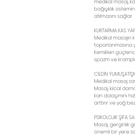
medikal masaj, ka
bağışıklık sistemi
atılmasını sağlar.
KURTARMA KAS YAP
Medikal masajın ka
toparlanmasına ya
Kemikleri güçlendi
spazm ve krampları
CİLDİN YUMUŞATIŞ
Medikal masaj saye
Masaj, kılcal dam
kan dolaşımını hız
arttırır ve yağ be
PSİKOLOJİK ŞİFA S
Masaj, gerginlik g
önemli bir yere sah