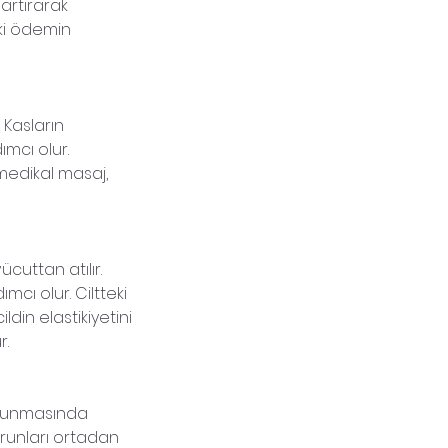
artırarak
aki ödemin
 Kasların
mcı olur.
 medikal masaj,
cuttan atılır.
cı olur. Ciltteki
ldin elastikiyetini
r.
korunmasında
sorunları ortadan